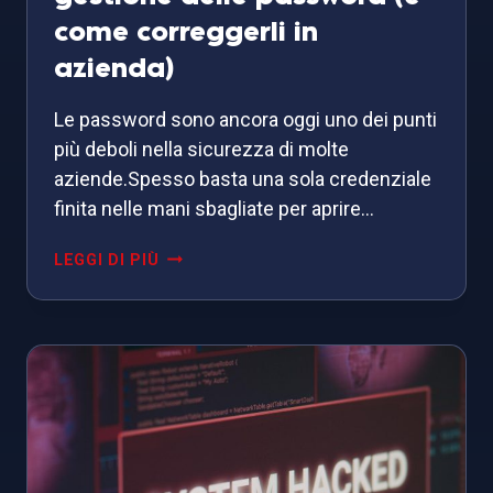
come correggerli in
azienda)
Le password sono ancora oggi uno dei punti
più deboli nella sicurezza di molte
aziende.Spesso basta una sola credenziale
finita nelle mani sbagliate per aprire…
5
LEGGI DI PIÙ
ERRORI
COMUNI
NELLA
GESTIONE
DELLE
PASSWORD
(E
COME
CORREGGERLI
IN