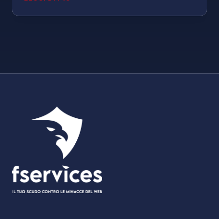
PROTEGGERE
LA
RETE
AZIENDALE
DA
ATTACCHI
RANSOMWARE