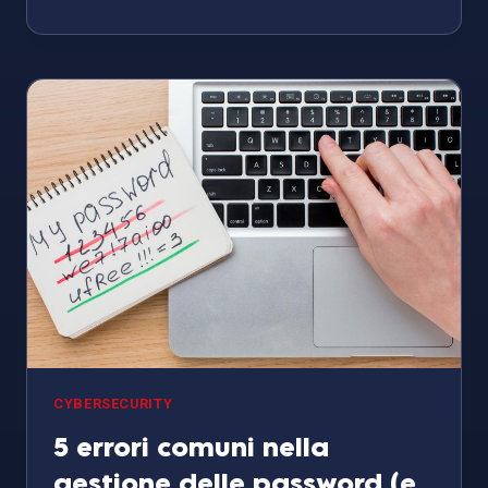
AZIENDALE:
COS’È,
COME
FUNZIONA
E
PERCHÉ
È
INDISPENSABILE
CYBERSECURITY
5 errori comuni nella
gestione delle password (e